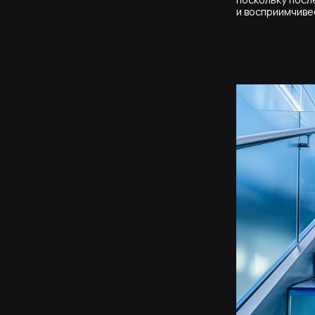
Моллированное
Если планируется остекление
такое же изогнутое ограждени
стекло приобретает заданную
моллированием. При этом прои