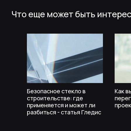
Безопасное стекло в
Как в
строительстве: где
перег
применяется и может ли
проек
Если вы хотите заказать остекл
разбиться - статья Гледис
помещений, купить стеклянные
или изделия из металла, то вы 
довериться группе компаний GL