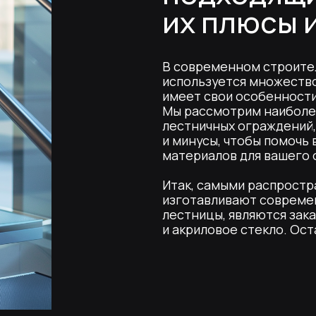
В современном строительстве и оф
используется множество видов стекл
имеет свои особенности, преимущес
Мы рассмотрим наиболее популярные
лестничных ограждений, а также их
и минусы, чтобы помочь вам сделат
материалов для вашего объекта.
Итак, самыми распространенными ма
изготавливают современные стекля
лестницы, являются закаленное стек
и акриловое стекло. Остановимся на