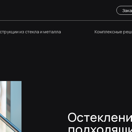
Заказать звонок
и из стекла и металла
Комплексные решения
Остекление ле
подходящие вид
их плюсы и мин