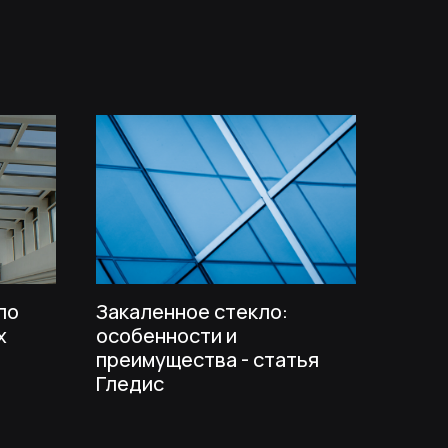
ло
Закаленное стекло:
х
особенности и
я
преимущества - статья
Гледис