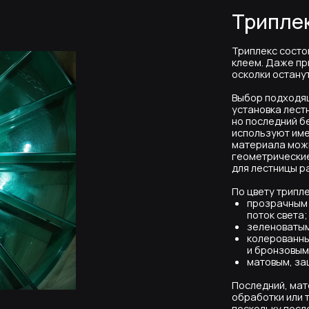
но последний безопаснее, поэ
используют именно его. Кроме 
материала можно наносить эл
геометрические фигуры, рисун
для лестницы разного дизайна
По цвету триплекс может быть
прозрачным (Optiwhite), 
поток света;
зеленоватым из-за большог
колерованным четырьмя цв
и бронзовым;
матовым, защищающим от яр
Последний, матовый вариант 
обработки или травления кисл
поскольку после пескоструйно
и восприимчивее к загрязнени