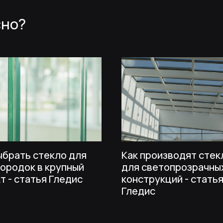
ыбрать стекло для
Как производят стек
ородок в крупный
для светопрозрачны
т - статья Гледис
конструкций - стать
ение
Гледис
 фасады
можете
ADIS