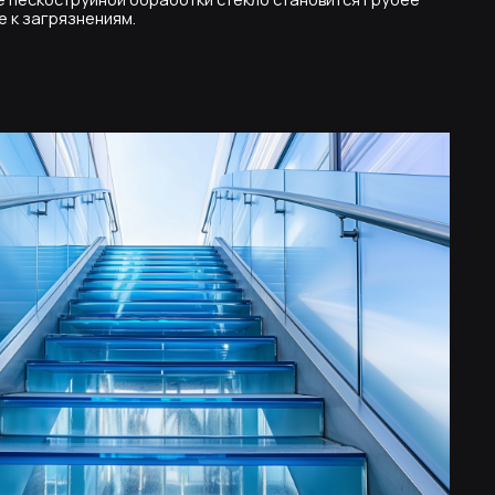
 стекло
 лестницы изогнутой формы, необходимо
е. Специальный процесс, при котором
 изогнутую форму, называется
сходит нагревание плоского стекла