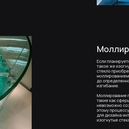
до определенной температуры,
изгибание.
Моллирование позволяет созд
такие как сферы, цилиндры, к
невозможно создать с использ
этому процессу, моллированн
для дизайна интерьеров, архи
изогнутые стеклянные элемент