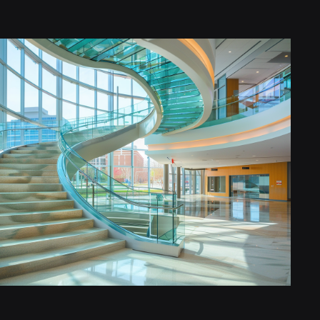
кол, соединенных пленкой или полимерным
 ударе он не разлетится на части, а все
и слое клея.
зависит от места, в котором планируется
ое стекло прочнее триплекса,