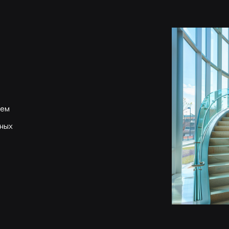
Триплекс
Триплекс состоит из двух сте
клеем. Даже при очень сильном
осколки останутся на пленке ил
Выбор подходящего материала 
установка лестницы. Закаленн