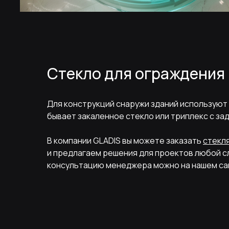
Стекло для ограждения
Что еще может быть интересно?
Для конструкций снаружи зданий используют
бывает закаленное стекло или триплекс с за
В компании GLADIS вы можете заказать
стекл
и предлагаем решения для проектов любой сл
консультацию менеджера можно на нашем
са