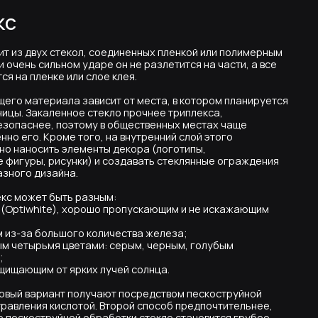
тому в общественных местах чаще
того, на внутренний слой этого
ементы декора (логотипы,
ки) и создавать стеклянные ограждения
.
 разным:
хорошо пропускающим и не искажающим
о количества железа;
етами: серым, черным, голубым
ких лучей солнца.
получают посредством пескоструйной
отой. Второй способ предпочтительнее,
й обработки стекло становится грубее
ям.