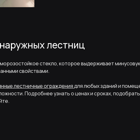
 наружных лестниц
 морозостойкое стекло, которое выдерживает минусовую
данными свойствами.
янные лестничные ограждения
для любых зданий и помеще
ожности. Подробнее узнать о ценах и сроках, подобрать
йте.